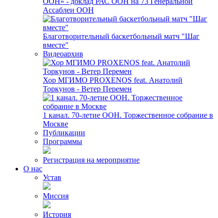
ООН» - доклад РАС ООН на 73 Генеральной
Ассаблеи ООН
Благотворительный баскетбольный матч "Шаг
вместе"
Видеоархив
Хор МГИМО PROXENOS feat. Анатолий
Торкунов - Ветер Перемен
1 канал. 70-летие ООН. Торжественное собрание в
Москве
Публикации
Программы
Регистрация на мероприятие
О нас
Устав
Миссия
История