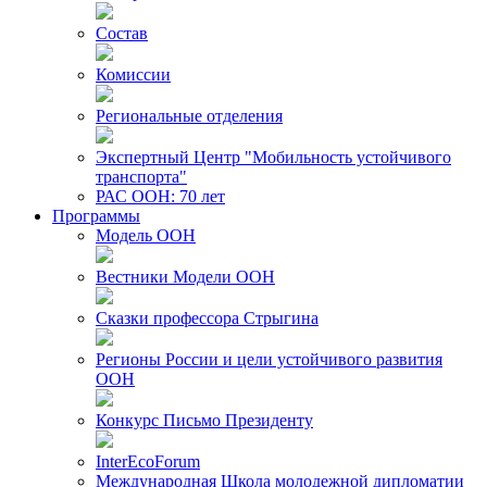
Состав
Комиссии
Региональные отделения
Экспертный Центр "Мобильность устойчивого
транспорта"
РАС ООН: 70 лет
Программы
Модель ООН
Вестники Модели ООН
Сказки профессора Стрыгина
Регионы России и цели устойчивого развития
ООН
Конкурс Письмо Президенту
InterEcoForum
Международная Школа молодежной дипломатии