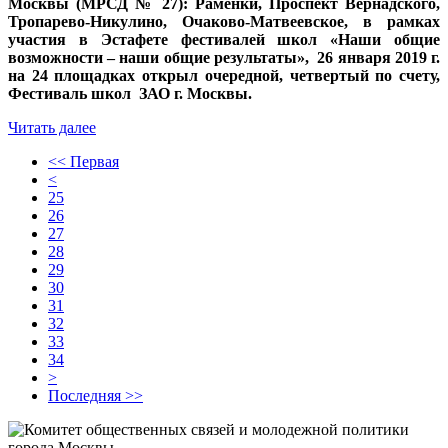
Москвы (МРСД № 27): Раменки, Проспект Вернадского,
Тропарево-Никулино, Очаково-Матвеевское, в рамках
участия в Эстафете фестивалей школ «Наши общие
возможности – наши общие результаты», 26 января 2019 г.
на 24 площадках открыл очередной, четвертый по счету,
Фестиваль школ ЗАО г. Москвы.
Читать далее
<< Первая
<
25
26
27
28
29
30
31
32
33
34
>
Последняя >>