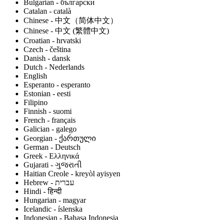
Bulgarian - български
Catalan - català
Chinese - 中文（简体中文）
Chinese - 中文 (繁體中文)
Croatian - hrvatski
Czech - čeština
Danish - dansk
Dutch - Nederlands
English
Esperanto - esperanto
Estonian - eesti
Filipino
Finnish - suomi
French - français
Galician - galego
Georgian - ქართული
German - Deutsch
Greek - Ελληνικά
Gujarati - ગુજરાતી
Haitian Creole - kreyòl ayisyen
Hindi - हिन्दी
Hungarian - magyar
Icelandic - íslenska
Indonesian - Bahasa Indonesia