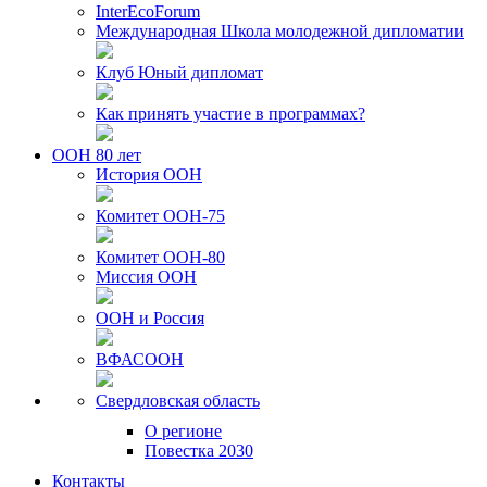
InterEcoForum
Международная Школа молодежной дипломатии
Клуб Юный дипломат
Как принять участие в программах?
ООН 80 лет
История ООН
Комитет ООН-75
Комитет ООН-80
Миссия ООН
ООН и Россия
ВФАСООН
Свердловская область
О регионе
Повестка 2030
Контакты