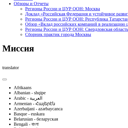
Обзоры и Отчеты
Регионы России и ЦУР ООН: Москва
Доклад «Российская Федерация и устойчивое развит
Регионы России и ЦУР ООН: Республика Татарста
Обзор «Вклад российских компаний в реализацию 
Регионы России и ЦУР ООН: Свердловская област
Сборник практик города Москвы
Миссия
translator
Afrikaans
Albanian - shqipe
Armenian - Հայերէն
Azerbaijani - azərbaycanca
Basque - euskara
Belarusian - беларуская
Bengali - বাংলা