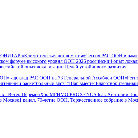
Сессия РАС ООН в ра
оссийский опыт локализации Целей устойчивого развития
«Реги
Благотворительный
Хор МГИМО PROXENOS feat. Анатолий Торк
1 канал. 70-летие ООН. Торжественное собрание в Мос