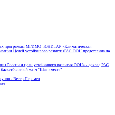
мках программы МГИМО–ЮНИТАР «Климатическая
РАС ООН представила на
оны России и цели устойчивого развития ООН» - доклад РАС
 баскетбольный матч "Шаг вместе"
унов - Ветер Перемен
кве