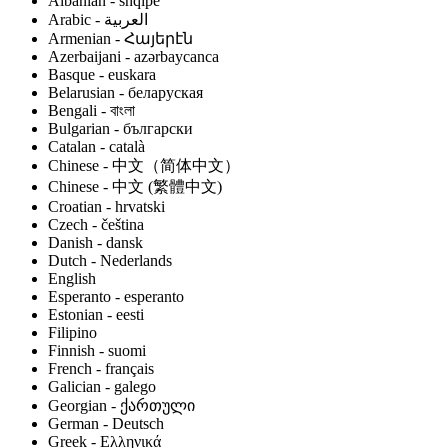
Albanian - shqipe
Armenian - Հայերէն
Azerbaijani - azərbaycanca
Basque - euskara
Belarusian - беларуская
Bengali - বাংলা
Bulgarian - български
Catalan - català
Chinese - 中文（简体中文）
Chinese - 中文 (繁體中文)
Croatian - hrvatski
Czech - čeština
Danish - dansk
Dutch - Nederlands
English
Esperanto - esperanto
Estonian - eesti
Filipino
Finnish - suomi
French - français
Galician - galego
Georgian - ქართული
German - Deutsch
Greek - Ελληνικά