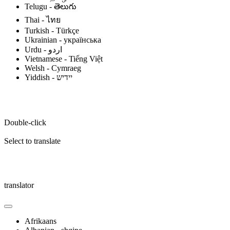
Telugu - తెలుగు
Thai - ไทย
Turkish - Türkçe
Ukrainian - українська
Vietnamese - Tiếng Việt
Welsh - Cymraeg
Yiddish - יידיש
Double-click
Select to translate
translator
Afrikaans