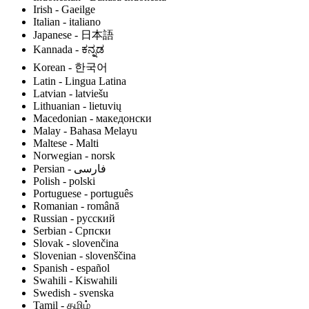
Irish - Gaeilge
Italian - italiano
Japanese - 日本語
Kannada - ಕನ್ನಡ
Korean - 한국어
Latin - Lingua Latina
Latvian - latviešu
Lithuanian - lietuvių
Macedonian - македонски
Malay - Bahasa Melayu
Maltese - Malti
Norwegian - norsk
Polish - polski
Portuguese - português
Romanian - română
Russian - русский
Serbian - Српски
Slovak - slovenčina
Slovenian - slovenščina
Spanish - español
Swahili - Kiswahili
Swedish - svenska
Tamil - தமிழ்