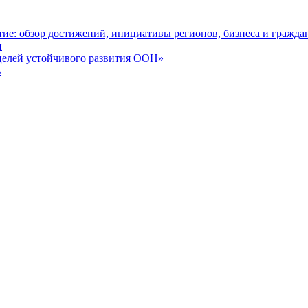
ие: обзор достижений, инициативы регионов, бизнеса и граждан
н
целей устойчивого развития ООН»
ь