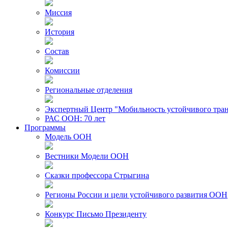
Миссия
История
Состав
Комиссии
Региональные отделения
Экспертный Центр "Мобильность устойчивого тра
РАС ООН: 70 лет
Программы
Модель ООН
Вестники Модели ООН
Сказки профессора Стрыгина
Регионы России и цели устойчивого развития ООН
Конкурс Письмо Президенту