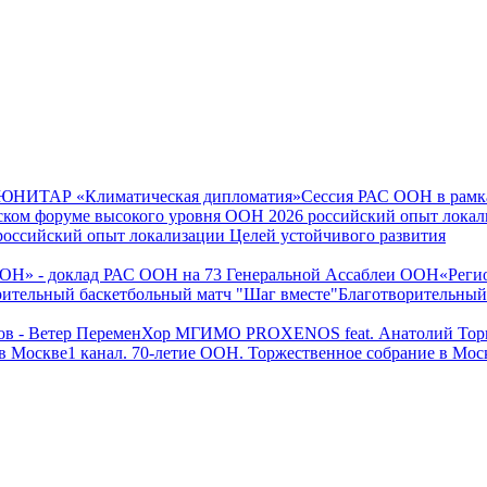
Сессия РАС ООН в ра
оссийский опыт локализации Целей устойчивого развития
«Реги
Благотворительный
Хор МГИМО PROXENOS feat. Анатолий Торк
1 канал. 70-летие ООН. Торжественное собрание в Мос