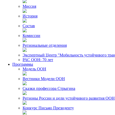
Миссия
История
Состав
Комиссии
Региональные отделения
Экспертный Центр "Мобильность устойчивого тра
РАС ООН: 70 лет
Программы
Модель ООН
Вестники Модели ООН
Сказки профессора Стрыгина
Регионы России и цели устойчивого развития ООН
Конкурс Письмо Президенту