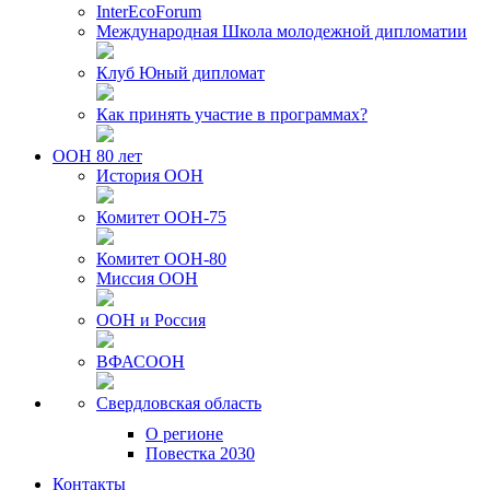
InterEcoForum
Международная Школа молодежной дипломатии
Клуб Юный дипломат
Как принять участие в программах?
ООН 80 лет
История ООН
Комитет ООН-75
Комитет ООН-80
Миссия ООН
ООН и Россия
ВФАСООН
Свердловская область
О регионе
Повестка 2030
Контакты