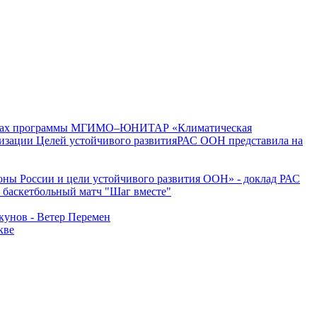
мках программы МГИМО–ЮНИТАР «Климатическая
РАС ООН представила на
оны России и цели устойчивого развития ООН» - доклад РАС
 баскетбольный матч "Шаг вместе"
унов - Ветер Перемен
кве