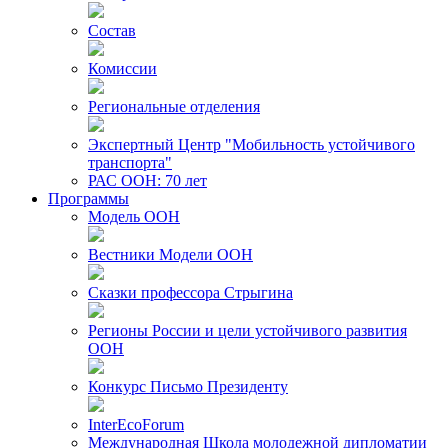
Состав
Комиссии
Региональные отделения
Экспертный Центр "Мобильность устойчивого
транспорта"
РАС ООН: 70 лет
Программы
Модель ООН
Вестники Модели ООН
Сказки профессора Стрыгина
Регионы России и цели устойчивого развития
ООН
Конкурс Письмо Президенту
InterEcoForum
Международная Школа молодежной дипломатии