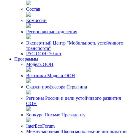
Состав
Комиссии
Региональные отделения
Экспертный Центр "Мобильность устойчивого
транспорта"
РАС ООН: 70 лет
Программы
Модель ООН
Вестники Модели ООН
Сказки профессора Стрыгина
Регионы России и цели устойчивого развития
ООН
Конкурс Письмо Президенту
InterEcoForum
Международная Школа молодежной дипломатии