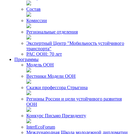
Состав
Комиссии
Региональные отделения
Экспертный Центр "Мобильность устойчивого
транспорта"
РАС ООН: 70 лет
Программы
Модель ООН
Вестники Модели ООН
Сказки профессора Стрыгина
Регионы России и цели устойчивого развития
ООН
Конкурс Письмо Президенту
InterEcoForum
Международная Школа молодежной дипломатии