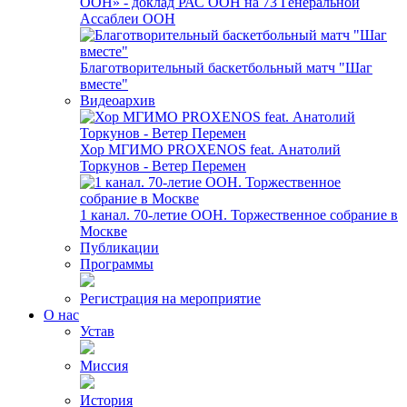
ООН» - доклад РАС ООН на 73 Генеральной
Ассаблеи ООН
Благотворительный баскетбольный матч "Шаг
вместе"
Видеоархив
Хор МГИМО PROXENOS feat. Анатолий
Торкунов - Ветер Перемен
1 канал. 70-летие ООН. Торжественное собрание в
Москве
Публикации
Программы
Регистрация на мероприятие
О нас
Устав
Миссия
История