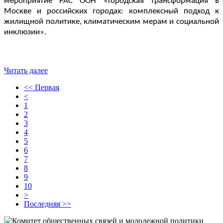
мероприятие РАС ООН «Городская трансформация в 
Москве и российских городах: комплексный подход к 
жилищной политике, климатическим мерам и социальной 
инклюзии».
Читать далее
<< Первая
<
1
2
3
4
5
6
7
8
9
10
>
Последняя >>