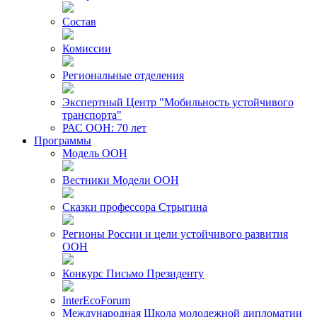
Состав
Комиссии
Региональные отделения
Экспертный Центр "Мобильность устойчивого
транспорта"
РАС ООН: 70 лет
Программы
Модель ООН
Вестники Модели ООН
Сказки профессора Стрыгина
Регионы России и цели устойчивого развития
ООН
Конкурс Письмо Президенту
InterEcoForum
Международная Школа молодежной дипломатии