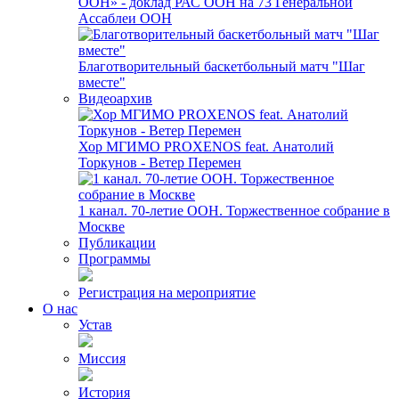
ООН» - доклад РАС ООН на 73 Генеральной
Ассаблеи ООН
Благотворительный баскетбольный матч "Шаг
вместе"
Видеоархив
Хор МГИМО PROXENOS feat. Анатолий
Торкунов - Ветер Перемен
1 канал. 70-летие ООН. Торжественное собрание в
Москве
Публикации
Программы
Регистрация на мероприятие
О нас
Устав
Миссия
История