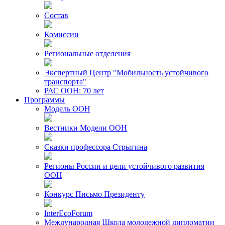
Состав
Комиссии
Региональные отделения
Экспертный Центр "Мобильность устойчивого
транспорта"
РАС ООН: 70 лет
Программы
Модель ООН
Вестники Модели ООН
Сказки профессора Стрыгина
Регионы России и цели устойчивого развития
ООН
Конкурс Письмо Президенту
InterEcoForum
Международная Школа молодежной дипломатии