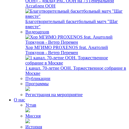
ООН» - доклад РАС ООН на 73 Генеральной
Ассаблеи ООН
Благотворительный баскетбольный матч "Шаг
вместе"
Видеоархив
Хор МГИМО PROXENOS feat. Анатолий
Торкунов - Ветер Перемен
1 канал. 70-летие ООН. Торжественное собрание в
Москве
Публикации
Программы
Регистрация на мероприятие
О нас
Устав
Миссия
История