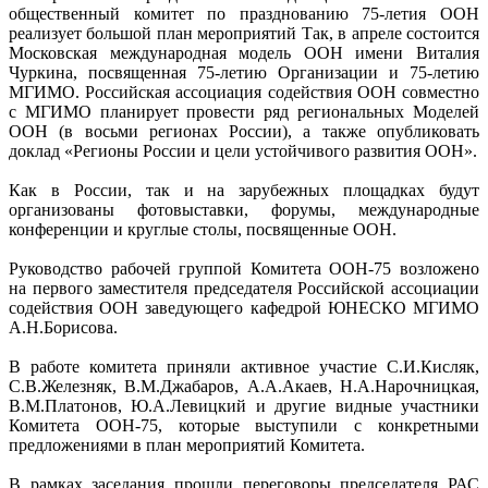
общественный комитет по празднованию 75-летия ООН
реализует большой план мероприятий Так, в апреле состоится
Московская международная модель ООН имени Виталия
Чуркина, посвященная 75-летию Организации и 75-летию
МГИМО. Российская ассоциация содействия ООН совместно
с МГИМО планирует провести ряд региональных Моделей
ООН (в восьми регионах России), а также опубликовать
доклад «Регионы России и цели устойчивого развития ООН».
Как в России, так и на зарубежных площадках будут
организованы фотовыставки, форумы, международные
конференции и круглые столы, посвященные ООН.
Руководство рабочей группой Комитета ООН-75 возложено
на первого заместителя председателя Российской ассоциации
содействия ООН заведующего кафедрой ЮНЕСКО МГИМО
А.Н.Борисова.
В работе комитета приняли активное участие С.И.Кисляк,
С.В.Железняк, В.М.Джабаров, А.А.Акаев, Н.А.Нарочницкая,
В.М.Платонов, Ю.А.Левицкий и другие видные участники
Комитета ООН-75, которые выступили с конкретными
предложениями в план мероприятий Комитета.
В рамках заседания прошли переговоры председателя РАС