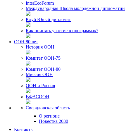
InterEcoForum
Международная Школа молодежной дипломатии
Клуб Юный дипломат
Как принять участие в программах?
ООН 80 лет
История ООН
Комитет ООН-75
Комитет ООН-80
Миссия ООН
ООН и Россия
ВФАСООН
Свердловская область
О регионе
Повестка 2030
Контакты