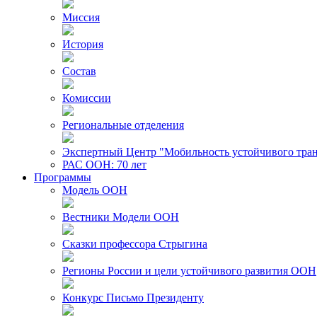
Миссия
История
Состав
Комиссии
Региональные отделения
Экспертный Центр "Мобильность устойчивого тра
РАС ООН: 70 лет
Программы
Модель ООН
Вестники Модели ООН
Сказки профессора Стрыгина
Регионы России и цели устойчивого развития ООН
Конкурс Письмо Президенту