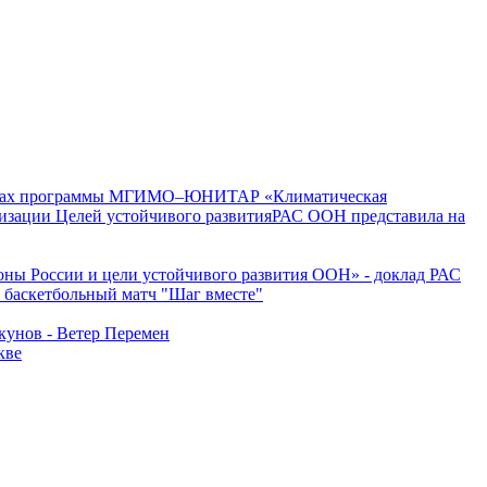
мках программы МГИМО–ЮНИТАР «Климатическая
РАС ООН представила на
оны России и цели устойчивого развития ООН» - доклад РАС
 баскетбольный матч "Шаг вместе"
унов - Ветер Перемен
кве