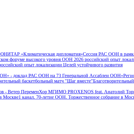
Сессия РАС ООН в ра
оссийский опыт локализации Целей устойчивого развития
«Реги
Благотворительный
Хор МГИМО PROXENOS feat. Анатолий Торк
1 канал. 70-летие ООН. Торжественное собрание в Мос