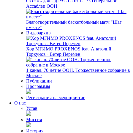
ООН» - доклад РАС ООН на 73 Генеральной
Ассаблеи ООН
Благотворительный баскетбольный матч "Шаг
вместе"
Видеоархив
Хор МГИМО PROXENOS feat. Анатолий
Торкунов - Ветер Перемен
1 канал. 70-летие ООН. Торжественное собрание в
Москве
Публикации
Программы
Регистрация на мероприятие
О нас
Устав
Миссия
История