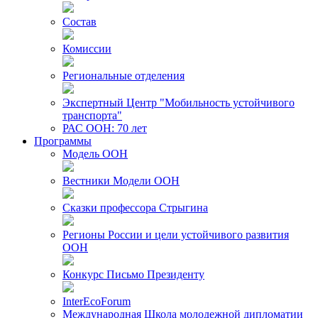
Состав
Комиссии
Региональные отделения
Экспертный Центр "Мобильность устойчивого
транспорта"
РАС ООН: 70 лет
Программы
Модель ООН
Вестники Модели ООН
Сказки профессора Стрыгина
Регионы России и цели устойчивого развития
ООН
Конкурс Письмо Президенту
InterEcoForum
Международная Школа молодежной дипломатии